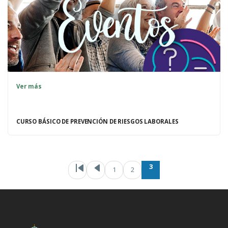
Ver más
CURSO BÁSICO DE PREVENCIÓN DE RIESGOS LABORALES
Paginación
Primera pági
Página ant
Pa
P
3
1
2