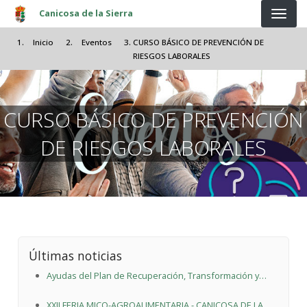
Pasar al contenido principal
Canicosa de la Sierra
Inicio
Eventos
CURSO BÁSICO DE PREVENCIÓN DE
RIESGOS LABORALES
CURSO BÁSICO DE PREVENCIÓN
DE RIESGOS LABORALES
Últimas noticias
Ayudas del Plan de Recuperación, Transformación y
Resiliencia
XXII FERIA MICO-AGROALIMENTARIA - CANICOSA DE LA