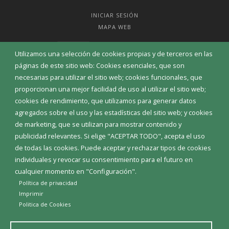
INICIAR SESIÓN
MAPA WEB
Utilizamos una selección de cookies propias y de terceros en las
páginas de este sitio web: Cookies esenciales, que son
necesarias para utilizar el sitio web; cookies funcionales, que
proporcionan una mejor facilidad de uso al utilizar el sitio web;
cookies de rendimiento, que utilizamos para generar datos
agregados sobre el uso y las estadísticas del sitio web; y cookies
de marketing, que se utilizan para mostrar contenido y
publicidad relevantes. Si elige "ACEPTAR TODO", acepta el uso
de todas las cookies. Puede aceptar y rechazar tipos de cookies
individuales y revocar su consentimiento para el futuro en
Aviso Legal
Política de privacidad
Política de Cookies
cualquier momento en "Configuración".
Declaración de accesibilidad
Política de privacidad
Imprimir
Politica de Cookies
Diputación de Burgos