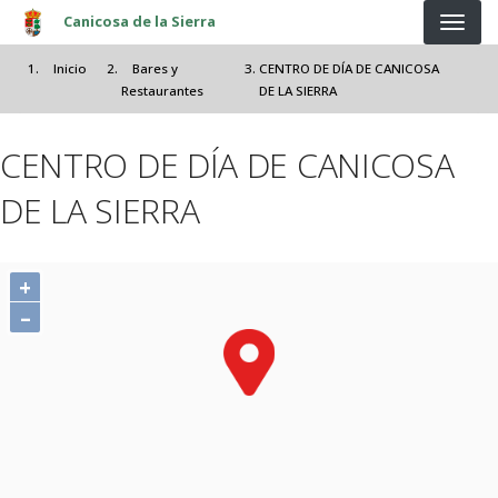
Pasar al contenido principal
Canicosa de la Sierra
Inicio
Bares y
CENTRO DE DÍA DE CANICOSA
Restaurantes
DE LA SIERRA
CENTRO DE DÍA DE CANICOSA
DE LA SIERRA
+
–