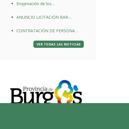
Enajenación de los
DE LA SIERRA
aprovechamientos forestales del
ANUNCIO LICITACIÓN BAR-
Monte de Utilidad Pública nº. 212 “El
RESTAURANTE EN CANICOSA DE
Pinar”
CONTRATACIÓN DE PERSONA
LA SIERRA
CON DISCAPACIDAD
VER TODAS LAS NOTICIAS