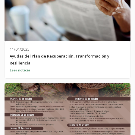
11/04/2025
Ayudas del Plan de Recuperación, Transformación y
Resiliencia
Instalación fotovoltaica DUS 5000 Red de calor DUS 5000 BUZÓN
Leer noticia
ANTIFRAUDE Canal de denuncias del Mecanismo para la
Recuperación y Resiliencia ;