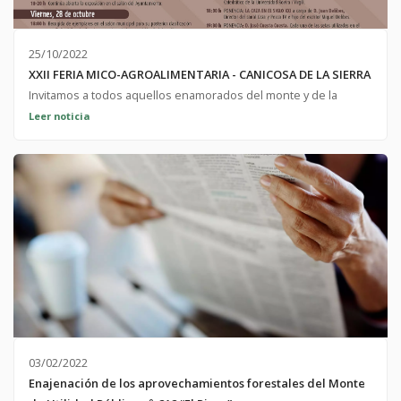
25/10/2022
XXII FERIA MICO-AGROALIMENTARIA - CANICOSA DE LA SIERRA
Invitamos a todos aquellos enamorados del monte y de la
micología a la asistencia a la feria del 25 al 31 de octubre de
Leer noticia
2022. ¡No os perdáis la cita alrededor de la micología en
Canicosa de la Sierra! Consulta el programa aquí.
03/02/2022
Enajenación de los aprovechamientos forestales del Monte