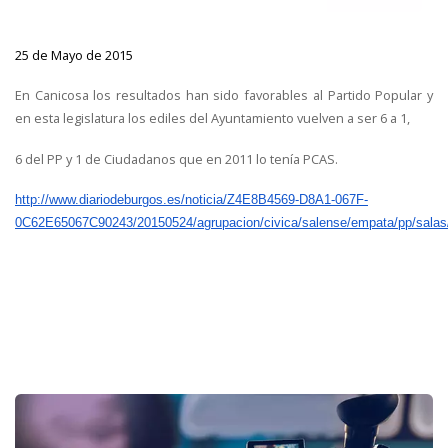
25 de Mayo de 2015
En Canicosa los resultados han sido favorables al Partido Popular y
en esta legislatura los ediles del Ayuntamiento vuelven a ser 6 a 1,
6 del PP y 1 de Ciudadanos que en 2011 lo tenía PCAS.
http://www.diariodeburgos.es/
noticia/Z4E8B4569-D8A1-067F-
0C62E65067C90243/20150524/
agrupacion/civica/salense/
empata/pp/salas